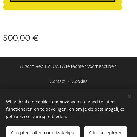
500,00
€
© 2025 Rebuild-UA | Alle rechten voorbehouden.
Contact
Cookies
Talen
Wij gebruiken cookies om onze website goed te laten
functioneren en te beveiligen, en om je de best mogelijke
Nederlands
English
gebruikerservaring te bieden.
Toevoegen aan de winkelwagen
Accepteer alleen noodzakelijke
Alles accepteren