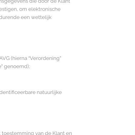
onsgegevens die door de Klant
estigen, om elektronische
durende een wettelijk
VG (hierna “Verordening”
e” genoemd);
dentificeerbare natuurlijke
t toestemming van de Klant en