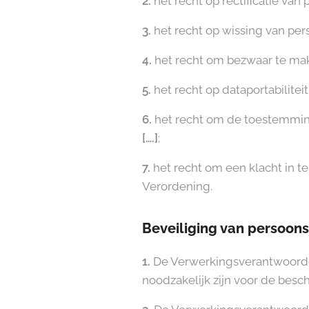
2.
het recht op rectificatie va
3.
het recht op wissing van pe
4.
het recht om bezwaar te ma
5.
het recht op dataportabiliteit
6.
het recht om de toestemming 
[….]
;
7.
het recht om een klacht in t
Verordening.
Beveiliging van persoon
1.
De Verwerkingsverantwoordeli
noodzakelijk zijn voor de bes