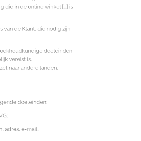
g die in de online winkel
[…]
is
van de Klant, die nodig zijn
 boekhoudkundige doeleinden
k vereist is.
et naar andere landen.
lgende doeleinden:
VG;
, adres, e-mail,