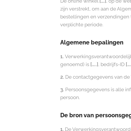
De online winkel
[….]
, op de we
zijn verstrekt, om aan de Alg
bestellingen en verzendingen 
verplichte periode.
Algemene bepalingen
1.
Verwerkingsverantwoordelij
genoemd) is
[…..]
, bedrijfs-ID
[….
2.
De contactgegevens van de V
3.
Persoonsgegevens is alle inf
persoon.
De bron van persoonsge
1.
De Verwerkingsverantwoorde