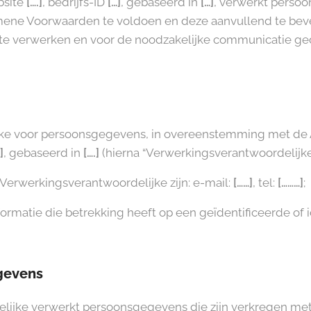
bsite
[….]
, bedrijfs-ID
[…]
, gebaseerd in
[…]
, verwerkt perso
emene Voorwaarden te voldoen en deze aanvullend te bev
te verwerken en voor de noodzakelijke communicatie ge
ke voor persoonsgegevens, in overeenstemming met de A
]
, gebaseerd in
[….]
(hierna “Verwerkingsverantwoordelijk
erwerkingsverantwoordelijke zijn: e-mail:
[……]
, tel:
[………]
;
ormatie die betrekking heeft op een geïdentificeerde of i
gevens
lijke verwerkt persoonsgegevens die zijn verkregen me