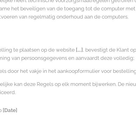
lijke heeft technische voorzorgsmaatregelen getroffen 
name het beveiligen van de toegang tot de computer met
uitvoeren van regelmatig onderhoud aan de computers.
lling te plaatsen op de website
[….]
, bevestigt de Klant op
ing van persoonsgegevens en aanvaardt deze volledig;
ls door het vakje in het aankoopformulier voor bestelling
lijke kan deze Regels op elk moment bijwerken. De nieu
iceerd.
op
[Date]